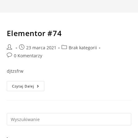
Elementor #74
Post
Post
Post
23 marca 2021
Brak kategorii
author:
published:
category:
Post
0 Komentarzy
comments:
djtzsfrw
Elementor
Czytaj Dalej
#74