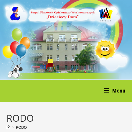
Koniec
treści
Menu
RODO
>
RODO